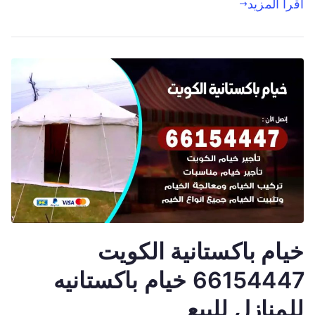
اقرأ المزيد
خيام باكستانية الكويت
66154447 خيام باكستانيه
للمنازل للبيع