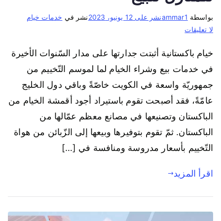
بواسطة
ammar1
نشر على
12 يونيو، 2023
نشر في
خدمات خيام
لا تعليقات
خيام باكستانية أثبتت جدارتها على مدار السّنوات الأخيرة
في خدمات بيع وشراء الخيام لما لموسم التّخييم من
جمهوريّة واسعة في الكويت خاصّةً وباقي دول الخليج
عامّةً، فقد أصبحت تقوم باستيراد أجود أقمشة الخيام من
الباكستان وتصنيعها في مصانع معظم عمّالها من
الباكستان. ثمّ تقوم بتوفيرها وبيعها إلى الزّبائن من هواة
التّخييم بأسعار مدروسة ومنافسة في […]
اقرأ المزيد