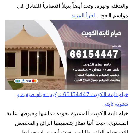
والتدفئة وغيره، وتعد أيضاً بديلاً اقتصادياً للفنادق في
مواسم الحج…
اقرأ المزيد
خيام ثابتة الكويت 66154447 تركيب خيام صيفية و
شتوية ثابته
خيام ثابتة الكويت المتميزة بجودة قماشها وخيوطها عالية
المستوى، حيث أنها تمتاز بتصميمها الرائع والمخصص
للاستخدام الدائم والثابت، حيث أنه يتم استخدامها