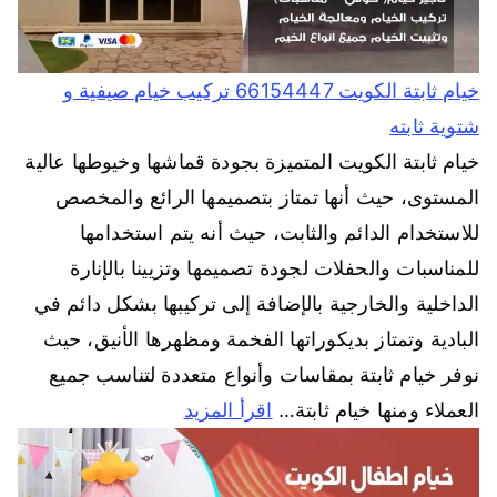
خيام ثابتة الكويت 66154447 تركيب خيام صيفية و
شتوية ثابته
خيام ثابتة الكويت المتميزة بجودة قماشها وخيوطها عالية
المستوى، حيث أنها تمتاز بتصميمها الرائع والمخصص
للاستخدام الدائم والثابت، حيث أنه يتم استخدامها
للمناسبات والحفلات لجودة تصميمها وتزيينا بالإنارة
الداخلية والخارجية بالإضافة إلى تركيبها بشكل دائم في
البادية وتمتاز بديكوراتها الفخمة ومظهرها الأنيق، حيث
نوفر خيام ثابتة بمقاسات وأنواع متعددة لتناسب جميع
العملاء ومنها خيام ثابتة…
اقرأ المزيد