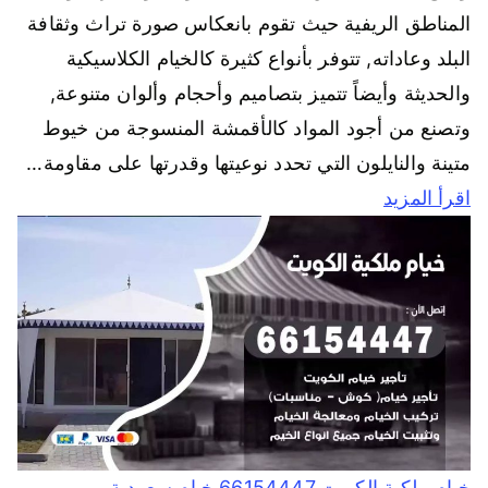
المناطق الريفية حيث تقوم بانعكاس صورة تراث وثقافة
البلد وعاداته, تتوفر بأنواع كثيرة كالخيام الكلاسيكية
والحديثة وأيضاً تتميز بتصاميم وأحجام وألوان متنوعة,
وتصنع من أجود المواد كالأقمشة المنسوجة من خيوط
متينة والنايلون التي تحدد نوعيتها وقدرتها على مقاومة…
اقرأ المزيد
خيام ملكية الكويت 66154447 خيام سعودية و